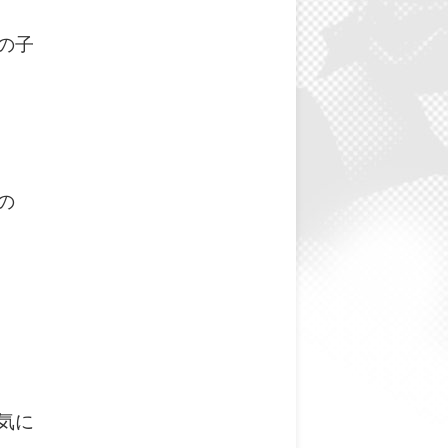
の子
の
気に