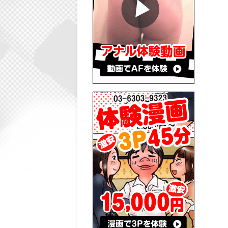
【しずか】
08/05 20:12
「8月5日のお礼💻🎇
👓」
【りん】
08/05 17:12
「🍑」
【じゅりな】
08/04 13:38
「8月5日は出勤です
♡」
【しずか】
08/04 03:20
「8月3日のお礼♡」
【しずか】