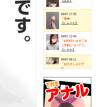
【みみ】
08/07 17:35
「😋❤️」
【じゅりな】
08/07 12:48
「8月8日います♡＆
ご予約について♡」
【しずか】
08/07 08:11
「おひさしぶりで
す」
【みのり】
08/06 19:43
「😘」
【じゅりな】
08/06 00:59
「8月5日のお礼♡」