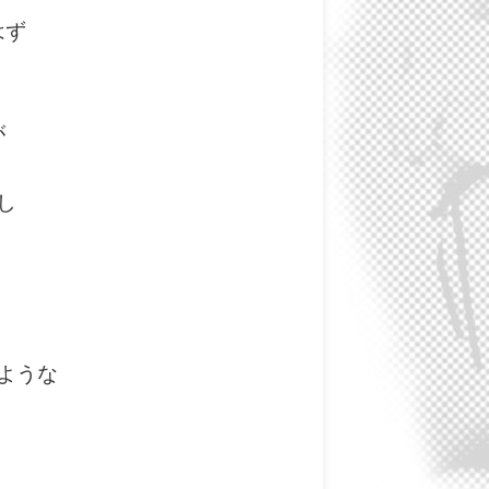
はず
が
し
ような