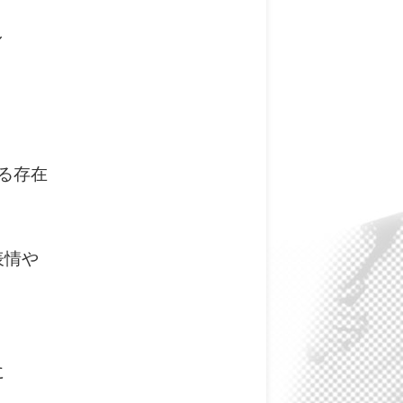
し
る存在
表情や
に